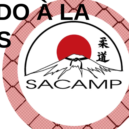
DO À LA
S